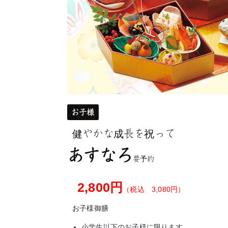
お子様
健やかな成長を祝って
あすなろ
要予約
2,800円
（税込 3,080円）
お子様御膳
小学生以下のお子様に限ります。