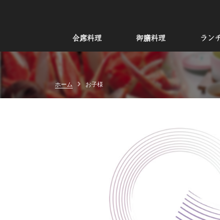
会席料理
御膳料理
ラン
ホーム
お子様