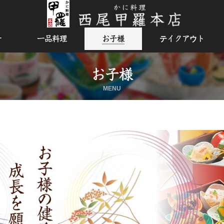
チ
一品料理
お子様
テイクアウト
お子様
MENU