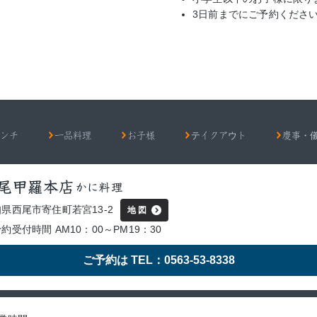
3日前までにご予約くださ
ンチ
一品料理
お子様
テイクアウト
慶事・
県西尾市寄住町若宮13-2
地 図
約受付時間 AM10：00～PM19：30
ご予約は TEL：0563-53-8338