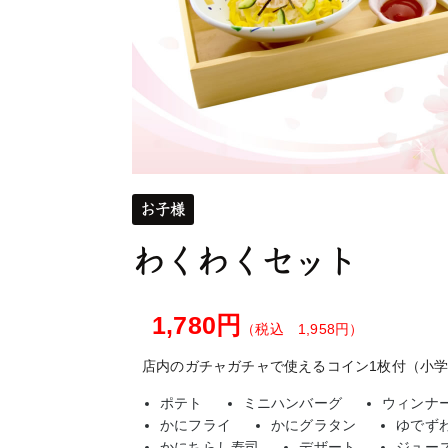
お子様
わくわくセット
1,780円
（税込 1,958円）
店内のガチャガチャで使えるコイン1枚付（小
ポテト
ミニハンバーグ
ウィンナ
かにフライ
かにグラタン
ゆでず
かにちらし寿司
デザート
ジュー