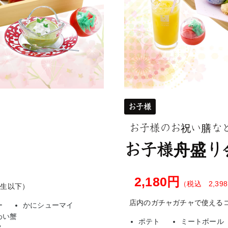
お子様
お子様のお祝い膳な
お子様舟盛り
2,180円
（税込 2,39
学生以下）
店内のガチャガチャで使える
ー
かにシューマイ
わい蟹
ポテト
ミートボール
ス