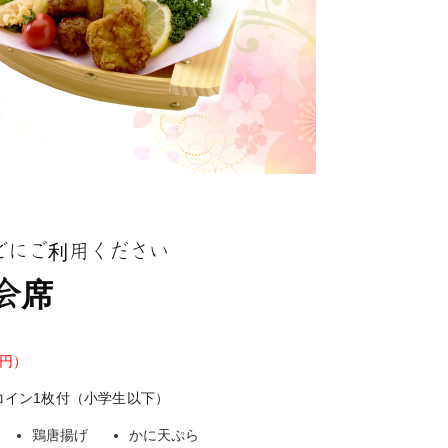
どにご利用ください
会席
8円）
コイン1枚付（小学生以下）
鶏唐揚げ
かに天ぷら