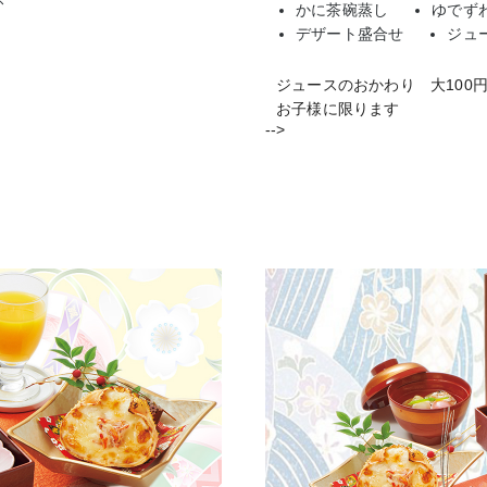
かに茶碗蒸し
ゆでず
デザート盛合せ
ジュ
ジュースのおかわり 大100
お子様に限ります
-->