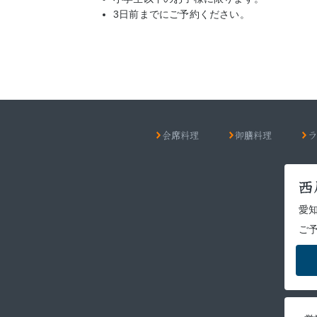
3日前までにご予約ください。
会席料理
御膳料理
ラ
愛知
ご予