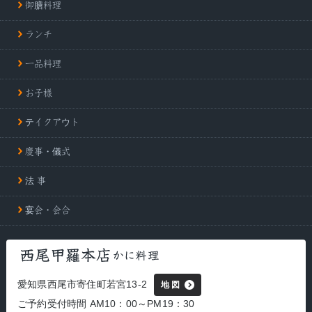
御膳料理
ランチ
一品料理
お子様
テイクアウト
慶事・儀式
法 事
宴会・会合
愛知県西尾市寄住町若宮13-2
地 図
ご予約受付時間 AM10：00～PM19：30