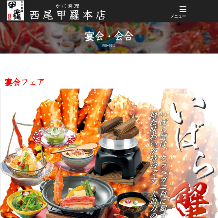
メニュー
宴会・会合
MENU
宴会フェア